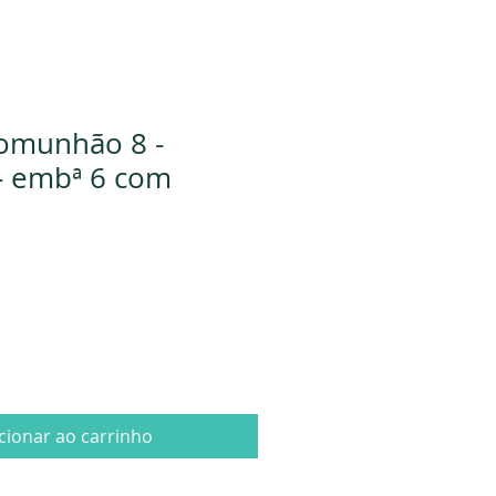
omunhão 8 -
- embª 6 com
cionar ao carrinho