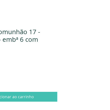
Comunhão 17 -
- embª 6 com
cionar ao carrinho