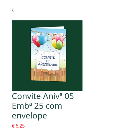
Convite Anivª 05 -
Embª 25 com
envelope
Preço
€ 6,25