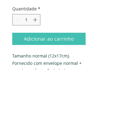
Quantidade
*
Adicionar ao carrinho
Tamanho normal (12x17cm). 
Fornecido com envelope normal + 
envelope-oferta. Embalado 
individualmente em saqueta de 
celofane.

Produzido em Portugal. Exclusivo 
PAPYRUS.
Dados da empresa:
Osvaldo Santos Almeida - Soc. unip. Lda.