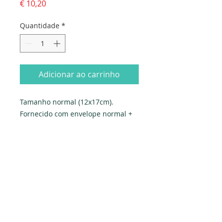
Preço
€ 10,20
Quantidade
*
Adicionar ao carrinho
Tamanho normal (12x17cm). 
Fornecido com envelope normal + 
envelope-oferta. Embalado 
individualmente em saqueta de 
celofane.

Produzido em Portugal. Exclusivo 
PAPYRUS.
Dados da empresa: