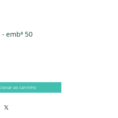
 - embª 50
cionar ao carrinho