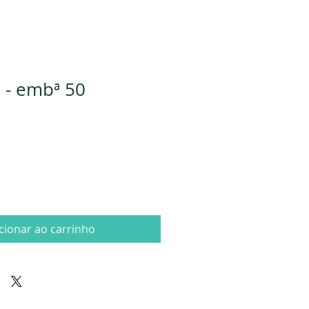
5 - embª 50
cionar ao carrinho