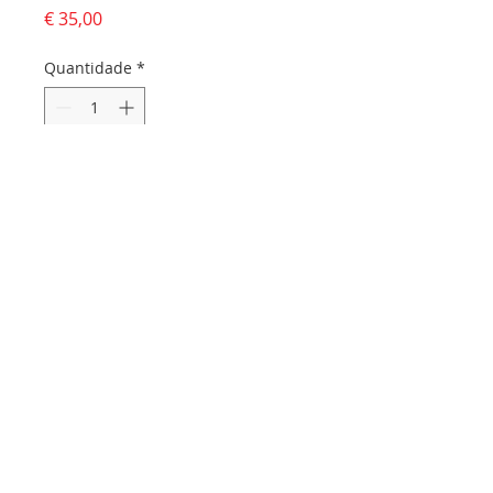
Preço
€ 35,00
Quantidade
*
Adicionar ao carrinho
Dados da empresa:
Osvaldo Santos Almeida - Soc. unip. Lda.
NIF:
516555820
Sede:
Rua dos Olivais, 52 |
3060-420
Murtede
Contactos:
Chamada para a rede fixa nacional:
231 281 295