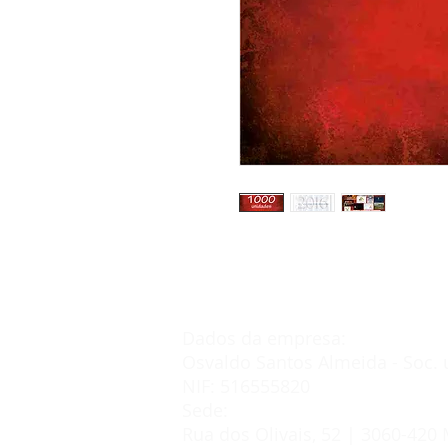
Dados da empresa:
Osvaldo Santos Almeida - Soc. 
NIF: 516555820
Sede:
Rua dos Olivais, 52 | 3060-420