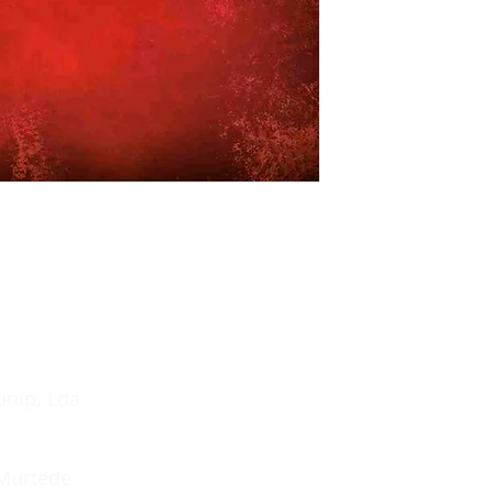
unip. Lda.
 Murtede