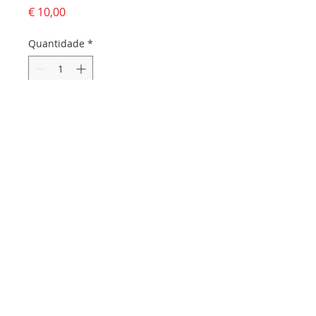
Preço
€ 10,00
Quantidade
*
Adicionar ao carrinho
Dados da empresa:
Osvaldo Santos Almeida - Soc. unip. Lda.
NIF:
516555820
Sede:
Rua dos Olivais, 52 |
3060-420
Murtede
Contactos:
Chamada para a rede fixa nacional:
231 281 295