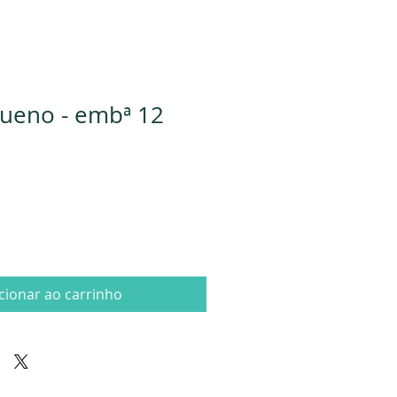
ueno - embª 12
cionar ao carrinho