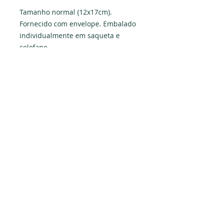
Tamanho normal (12x17cm). 
Fornecido com envelope. Embalado 
individualmente em saqueta e 
celofane.
Produzido em Portugal. Exclusivo 
PAPYRUS.
Dados da empresa:
Osvaldo Santos Almeida - Soc. unip. Lda.
NIF:
516555820
Sede:
Rua dos Olivais, 52 |
3060-420
Murtede
Contactos:
Chamada para a rede fixa nacional:
231 281 295
Email:
info@papyrus.com.pt