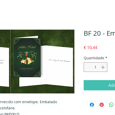
BF 20 - Em
Preço
€ 10,44
Quantidade
*
Adi
rnecido com envelope. Embalado 
celofane.
ivo PAPYRUS.