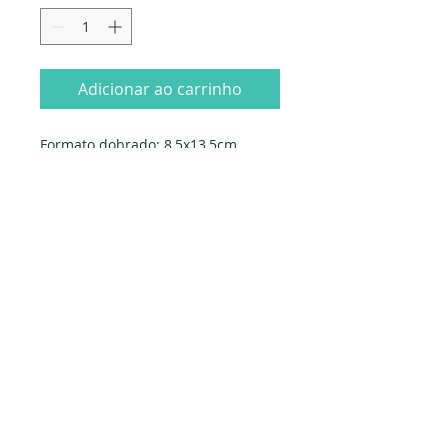
Adicionar ao carrinho
Formato dobrado: 8,5x13,5cm.
Fornecido com envelope
Fabricado em Portugal
Edição Papyrus
Dados da empresa:
Osvaldo Santos Almeida - Soc. unip. Lda.
NIF:
516555820
Sede:
Rua dos Olivais, 52 |
3060-420
Murtede
Contactos: