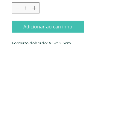
Adicionar ao carrinho
Formato dobrado: 8,5x13,5cm.
Fornecido com envelope
Fabricado em Portugal
Edição Papyrus
Dados da empresa:
Osvaldo Santos Almeida - Soc. unip. Lda.
NIF:
516555820
Sede:
Rua dos Olivais, 52 |
3060-420
Murtede
Contactos: