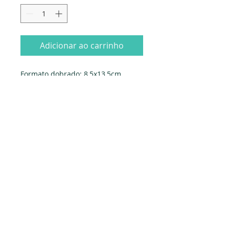
Adicionar ao carrinho
Formato dobrado: 8,5x13,5cm.
Fornecido com envelope
Fabricado em Portugal
Edição Papyrus
Dados da empresa:
Osvaldo Santos Almeida - Soc. unip. Lda.
NIF:
516555820
Sede:
Rua dos Olivais, 52 |
3060-420
Murtede
Contactos: