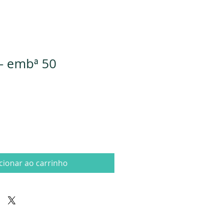
 - embª 50
cionar ao carrinho