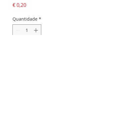
Preço
€ 0,20
Quantidade
*
Adicionar ao carrinho
Dados da empresa:
Osvaldo Santos Almeida - Soc. unip. Lda.
NIF:
516555820
Sede:
Rua dos Olivais, 52 |
3060-420
Murtede
Contactos:
Chamada para a rede fixa nacional:
231 281 295