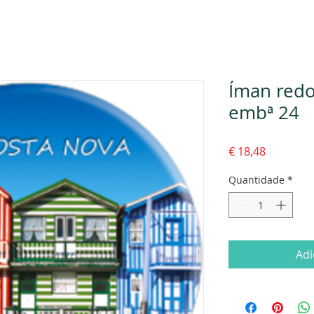
Íman redo
embª 24
Preço
€ 18,48
Quantidade
*
Adi