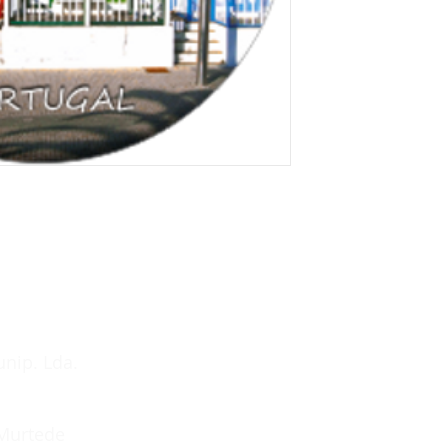
unip. Lda.
 Murtede