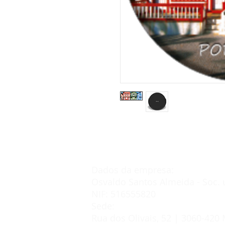
Dados da empresa:
Osvaldo Santos Almeida - Soc. 
NIF: 516555820
Sede:
Rua dos Olivais, 52 | 3060-420