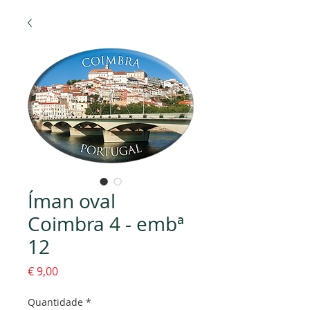
Íman oval
Coimbra 4 - embª
12
Preço
€ 9,00
Quantidade
*