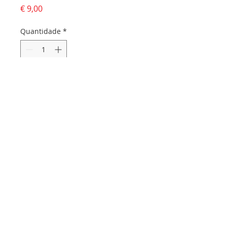
Preço
€ 9,00
Quantidade
*
Adicionar ao carrinho
Dados da empresa:
Osvaldo Santos Almeida - Soc. unip. Lda.
NIF:
516555820
Sede:
Rua dos Olivais, 52 |
3060-420
Murtede
Contactos:
Chamada para a rede fixa nacional:
231 281 295