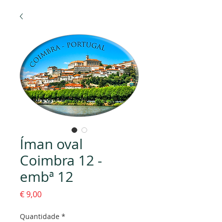
Íman oval
Coimbra 12 -
embª 12
Preço
€ 9,00
Quantidade
*