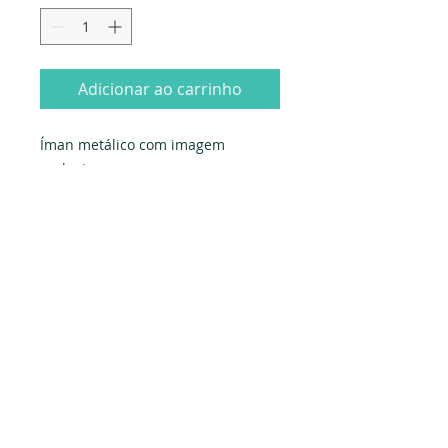
Adicionar ao carrinho
Íman metálico com imagem
exclusiva.
formato oval: 45x65mm
0,75€
Impresso em Portugal
Dados da empresa:
Osvaldo Santos Almeida - Soc. unip. Lda.
NIF:
516555820
Sede:
Rua dos Olivais, 52 |
3060-420
Murtede