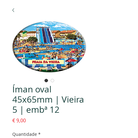
Íman oval
45x65mm | Vieira
5 | embª 12
Preço
€ 9,00
Quantidade
*