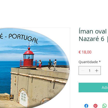
Íman ova
Nazaré 6 
Preço
€ 18,00
Quantidade
*
Adi