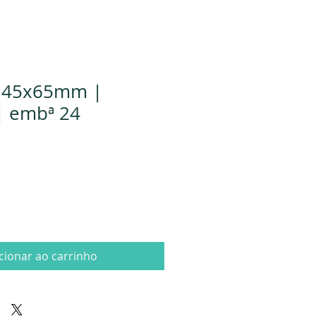
l 45x65mm |
| embª 24
cionar ao carrinho