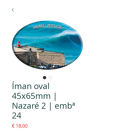
Íman oval
45x65mm |
Nazaré 2 | embª
24
Preço
€ 18,00