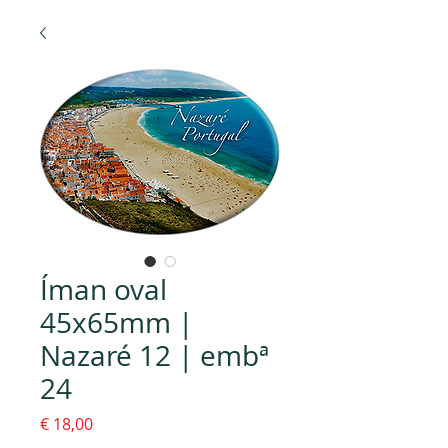
Íman oval
45x65mm |
Nazaré 12 | embª
24
Preço
€ 18,00