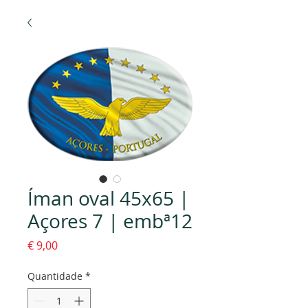
Íman oval 45x65 |
Açores 7 | embª12
Preço
€ 9,00
Quantidade
*