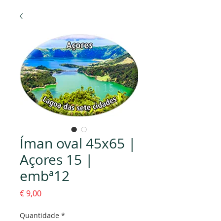
Íman oval 45x65 |
Açores 15 |
embª12
Preço
€ 9,00
Quantidade
*