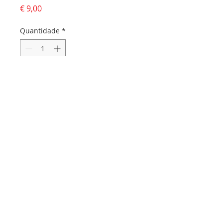
Preço
€ 9,00
Quantidade
*
Adicionar ao carrinho
Dados da empresa:
Osvaldo Santos Almeida - Soc. unip. Lda.
NIF:
516555820
Sede:
Rua dos Olivais, 52 |
3060-420
Murtede
Contactos:
Chamada para a rede fixa nacional:
231 281 295