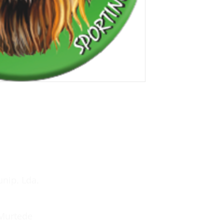
unip. Lda.
 Murtede