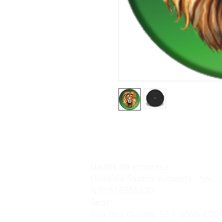
Dados da empresa:
Osvaldo Santos Almeida - Soc. 
NIF: 516555820
Sede:
Rua dos Olivais, 52 | 3060-420