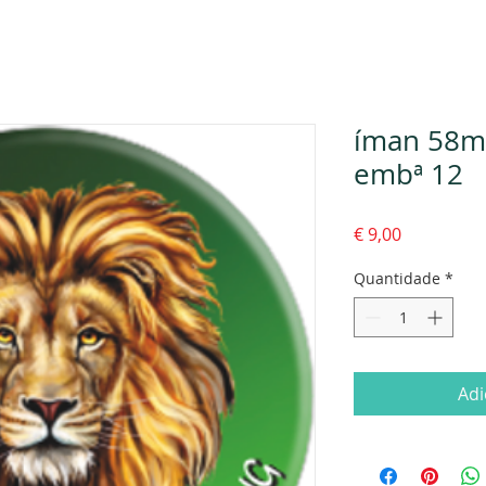
íman 58mm
embª 12
Preço
€ 9,00
Quantidade
*
Adi