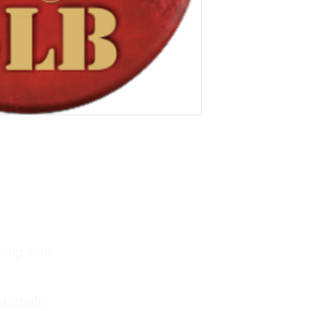
unip. Lda.
 Murtede