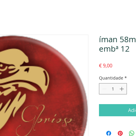
íman 58mm
embª 12
Preço
€ 9,00
Quantidade
*
Adi