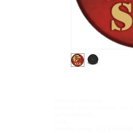
Dados da empresa:
Osvaldo Santos Almeida - Soc. 
NIF: 516555820
Sede:
Rua dos Olivais, 52 | 3060-420