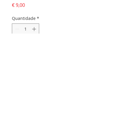
Preço
€ 9,00
Quantidade
*
Adicionar ao carrinho
Dados da empresa:
Osvaldo Santos Almeida - Soc. unip. Lda.
NIF:
516555820
Sede:
Rua dos Olivais, 52 |
3060-420
Murtede
Contactos:
Chamada para a rede fixa nacional:
231 281 295