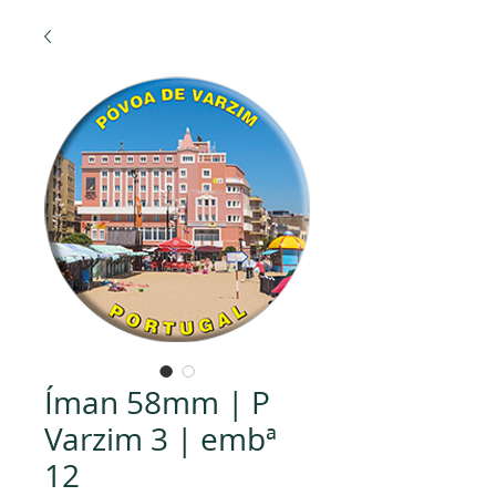
Íman 58mm | P
Varzim 3 | embª
12