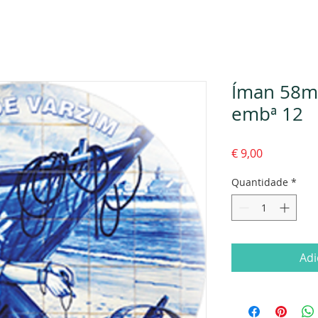
Íman 58mm
embª 12
Preço
€ 9,00
Quantidade
*
Adi