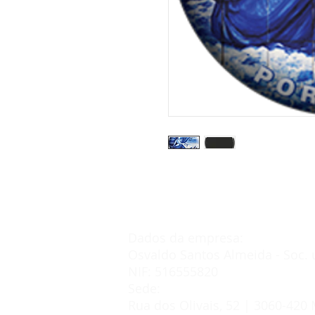
Dados da empresa:
Osvaldo Santos Almeida - Soc. 
NIF: 516555820
Sede:
Rua dos Olivais, 52 | 3060-420