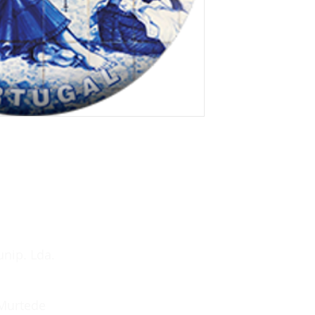
unip. Lda.
 Murtede