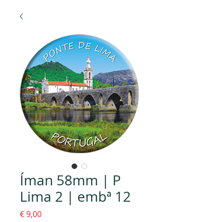
Íman 58mm | P
Lima 2 | embª 12
Preço
€ 9,00