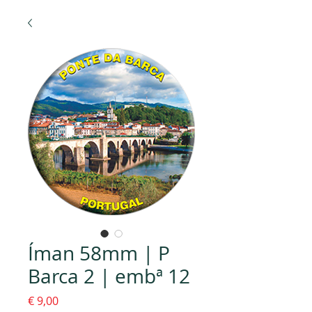
Íman 58mm | P
Barca 2 | embª 12
Preço
€ 9,00