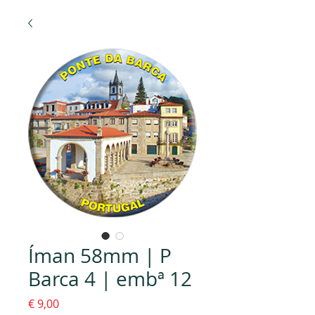
Íman 58mm | P
Barca 4 | embª 12
Preço
€ 9,00