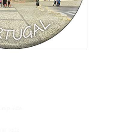
unip. Lda.
 Murtede