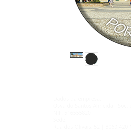
Dados da empresa:
Osvaldo Santos Almeida - Soc. 
NIF: 516555820
Sede:
Rua dos Olivais, 52 | 3060-420