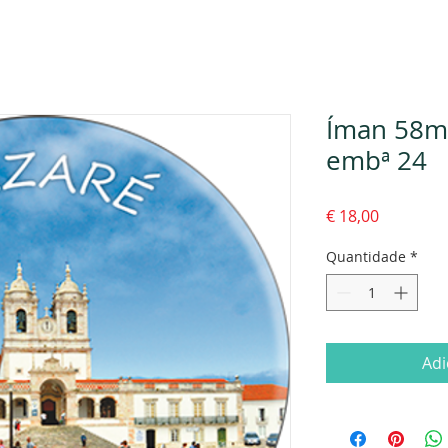
Íman 58m
embª 24
Preço
€ 18,00
Quantidade
*
Adi