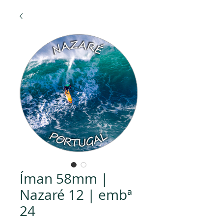
Íman 58mm |
Nazaré 12 | embª
24