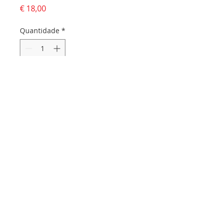
Preço
€ 18,00
Quantidade
*
Adicionar ao carrinho
Dados da empresa:
Osvaldo Santos Almeida - Soc. unip. Lda.
NIF:
516555820
Sede:
Rua dos Olivais, 52 |
3060-420
Murtede
Contactos:
Chamada para a rede fixa nacional:
231 281 295