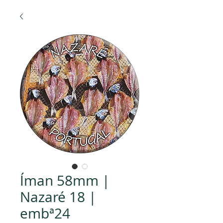
Íman 58mm |
Nazaré 18 |
embª24