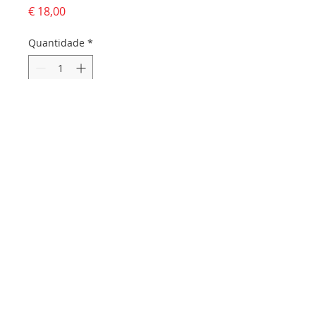
Preço
€ 18,00
Quantidade
*
Adicionar ao carrinho
Dados da empresa:
Osvaldo Santos Almeida - Soc. unip. Lda.
NIF:
516555820
Sede:
Rua dos Olivais, 52 |
3060-420
Murtede
Contactos:
Chamada para a rede fixa nacional:
231 281 295