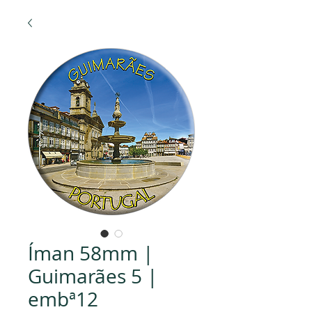
Íman 58mm |
Guimarães 5 |
embª12