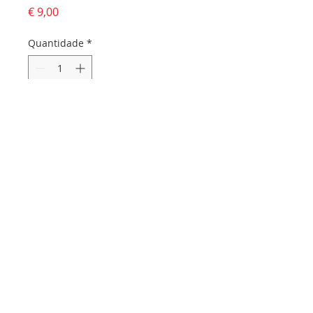
Preço
€ 9,00
Quantidade
*
Adicionar ao carrinho
Dados da empresa:
Osvaldo Santos Almeida - Soc. unip. Lda.
NIF:
516555820
Sede:
Rua dos Olivais, 52 |
3060-420
Murtede
Contactos:
Chamada para a rede fixa nacional:
231 281 295