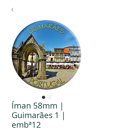
Íman 58mm |
Guimarães 1 |
embª12