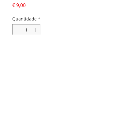
Preço
€ 9,00
Quantidade
*
Adicionar ao carrinho
Dados da empresa:
Osvaldo Santos Almeida - Soc. unip. Lda.
NIF:
516555820
Sede:
Rua dos Olivais, 52 |
3060-420
Murtede
Contactos:
Chamada para a rede fixa nacional:
231 281 295