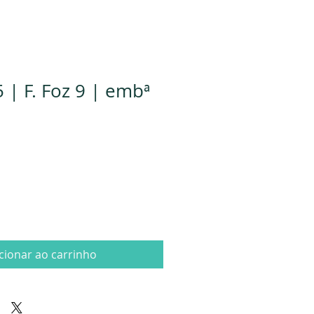
 | F. Foz 9 | embª
cionar ao carrinho