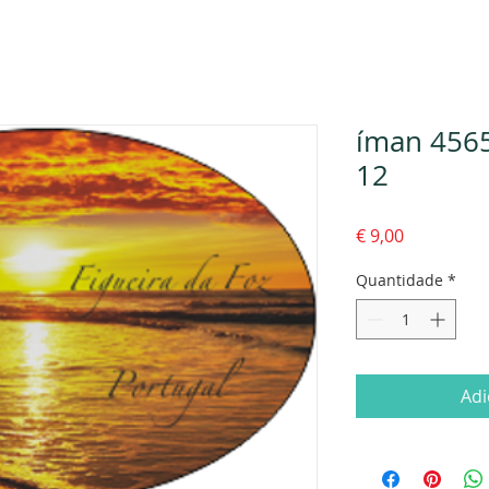
íman 4565
12
Preço
€ 9,00
Quantidade
*
Adi