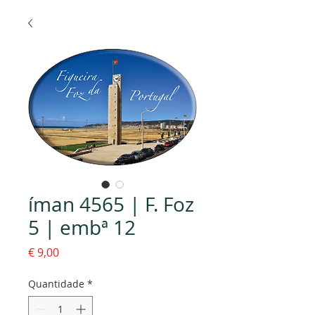
íman 4565 | F. Foz
5 | embª 12
Preço
€ 9,00
Quantidade
*