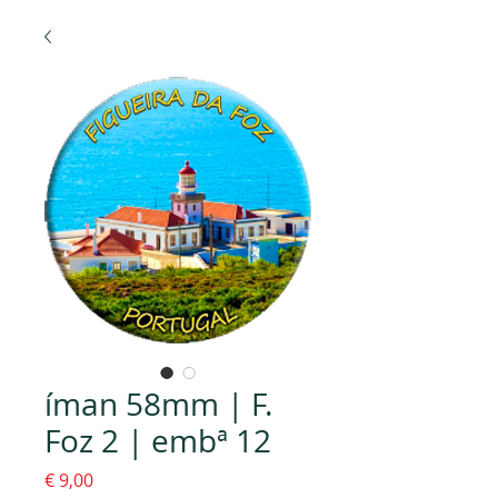
íman 58mm | F.
Foz 2 | embª 12
Preço
€ 9,00