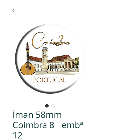
Íman 58mm
Coimbra 8 - embª
12