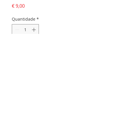
Preço
€ 9,00
Quantidade
*
Adicionar ao carrinho
Dados da empresa:
Osvaldo Santos Almeida - Soc. unip. Lda.
NIF:
516555820
Sede:
Rua dos Olivais, 52 |
3060-420
Murtede
Contactos:
Chamada para a rede fixa nacional:
231 281 295