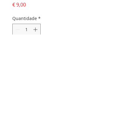
Preço
€ 9,00
Quantidade
*
Adicionar ao carrinho
Dados da empresa:
Osvaldo Santos Almeida - Soc. unip. Lda.
NIF:
516555820
Sede:
Rua dos Olivais, 52 |
3060-420
Murtede
Contactos:
Chamada para a rede fixa nacional:
231 281 295