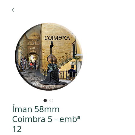
Íman 58mm
Coimbra 5 - embª
12