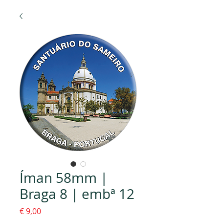
Íman 58mm |
Braga 8 | embª 12
Preço
€ 9,00