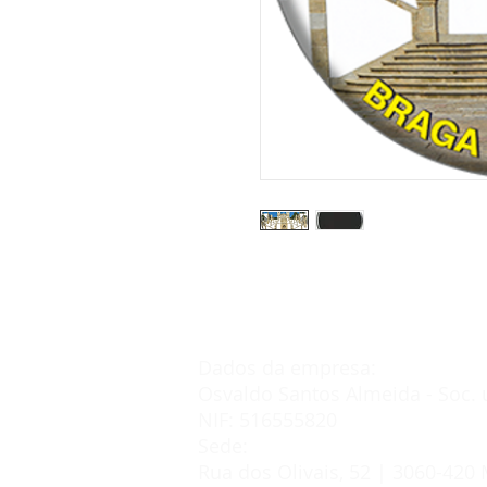
Dados da empresa:
Osvaldo Santos Almeida - Soc. 
NIF: 516555820
Sede:
Rua dos Olivais, 52 | 3060-420