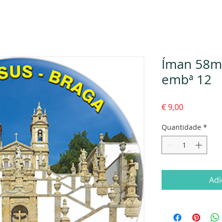
Íman 58m
embª 12
Preço
€ 9,00
Quantidade
*
Adi