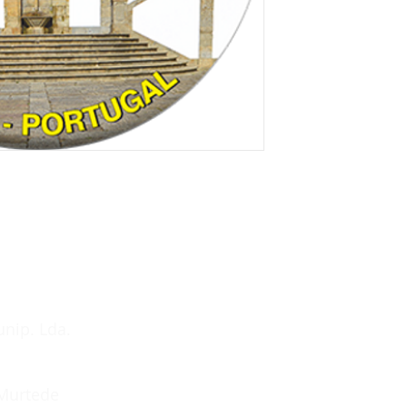
unip. Lda.
 Murtede