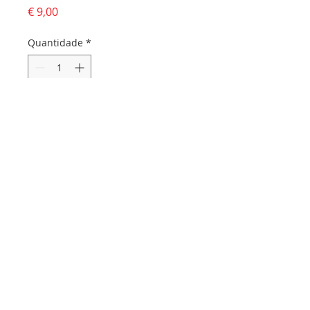
Preço
€ 9,00
Quantidade
*
Adicionar ao carrinho
Dados da empresa:
Osvaldo Santos Almeida - Soc. unip. Lda.
NIF:
516555820
Sede:
Rua dos Olivais, 52 |
3060-420
Murtede
Contactos:
Chamada para a rede fixa nacional:
231 281 295