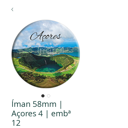
Íman 58mm |
Açores 4 | embª
12